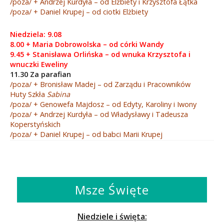
/poza/ + Andrzej Kurdyła – od Elżbiety i Krzysztofa Łątka
/poza/ + Daniel Krupej – od ciotki Elżbiety
Niedziela: 9.08
8.00 + Maria Dobrowolska – od córki Wandy
9.45 + Stanisława Orlińska – od wnuka Krzysztofa i
wnuczki Eweliny
11.30 Za parafian
/poza/ + Bronisław Madej – od Zarządu i Pracowników
Huty Szkła
Sabina
/poza/ + Genowefa Majdosz – od Edyty, Karoliny i Iwony
/poza/ + Andrzej Kurdyła – od Władysławy i Tadeusza
Koperstyńskich
/poza/ + Daniel Krupej – od babci Marii Krupej
Msze Święte
Niedziele i święta: