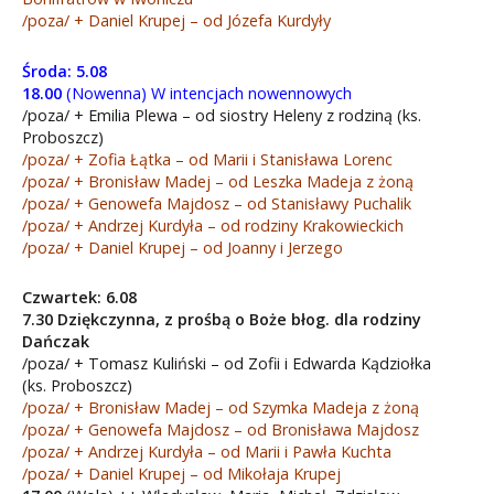
/poza/ + Daniel Krupej – od Józefa Kurdyły
Środa: 5.08
18.00
(Nowenna) W intencjach nowennowych
/poza/ + Emilia Plewa – od siostry Heleny z rodziną (ks.
Proboszcz)
/poza/ + Zofia Łątka – od Marii i Stanisława Lorenc
/poza/ + Bronisław Madej – od Leszka Madeja z żoną
/poza/ + Genowefa Majdosz – od Stanisławy Puchalik
/poza/ + Andrzej Kurdyła – od rodziny Krakowieckich
/poza/ + Daniel Krupej – od Joanny i Jerzego
Czwartek: 6.08
7.30 Dziękczynna, z prośbą o Boże błog. dla rodziny
Dańczak
/poza/ + Tomasz Kuliński – od Zofii i Edwarda Kądziołka
(ks. Proboszcz)
/poza/ + Bronisław Madej – od Szymka Madeja z żoną
/poza/ + Genowefa Majdosz – od Bronisława Majdosz
/poza/ + Andrzej Kurdyła – od Marii i Pawła Kuchta
/poza/ + Daniel Krupej – od Mikołaja Krupej