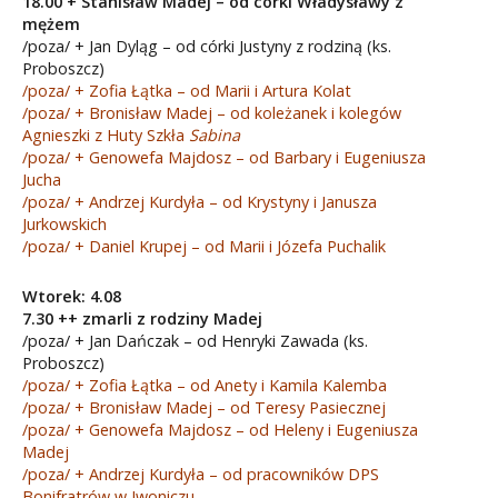
18.00 + Stanisław Madej – od córki Władysławy z
mężem
/poza/ + Jan Dyląg – od córki Justyny z rodziną (ks.
Proboszcz)
/poza/ + Zofia Łątka – od Marii i Artura Kolat
/poza/ + Bronisław Madej – od koleżanek i kolegów
Agnieszki z Huty Szkła
Sabina
/poza/ + Genowefa Majdosz – od Barbary i Eugeniusza
Jucha
/poza/ + Andrzej Kurdyła – od Krystyny i Janusza
Jurkowskich
/poza/ + Daniel Krupej – od Marii i Józefa Puchalik
Wtorek: 4.08
7.30 ++ zmarli z rodziny Madej
/poza/ + Jan Dańczak – od Henryki Zawada (ks.
Proboszcz)
/poza/ + Zofia Łątka – od Anety i Kamila Kalemba
/poza/ + Bronisław Madej – od Teresy Pasiecznej
/poza/ + Genowefa Majdosz – od Heleny i Eugeniusza
Madej
/poza/ + Andrzej Kurdyła – od pracowników DPS
Bonifratrów w Iwoniczu