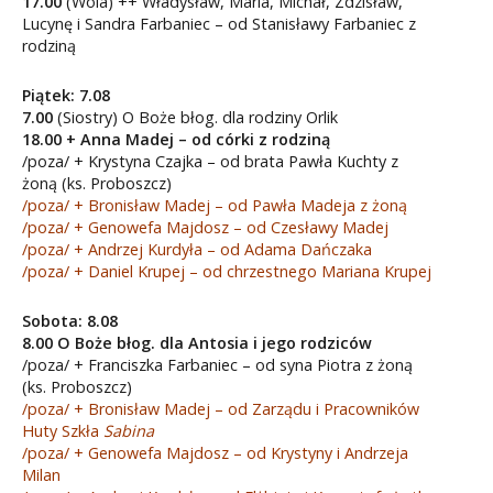
17.00
(Wola) ++ Władysław, Maria, Michał, Zdzisław,
Lucynę i Sandra Farbaniec – od Stanisławy Farbaniec z
rodziną
Piątek: 7.08
7.00
(Siostry) O Boże błog. dla rodziny Orlik
18.00 + Anna Madej – od córki z rodziną
/poza/ + Krystyna Czajka – od brata Pawła Kuchty z
żoną (ks. Proboszcz)
/poza/ + Bronisław Madej – od Pawła Madeja z żoną
/poza/ + Genowefa Majdosz – od Czesławy Madej
/poza/ + Andrzej Kurdyła – od Adama Dańczaka
/poza/ + Daniel Krupej – od chrzestnego Mariana Krupej
Sobota: 8.08
8.00 O Boże błog. dla Antosia i jego rodziców
/poza/ + Franciszka Farbaniec – od syna Piotra z żoną
(ks. Proboszcz)
/poza/ + Bronisław Madej – od Zarządu i Pracowników
Huty Szkła
Sabina
/poza/ + Genowefa Majdosz – od Krystyny i Andrzeja
Milan