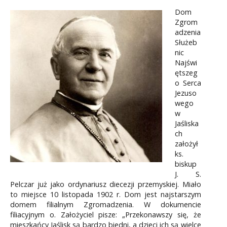
Dom
Zgrom
adzenia
Służeb
nic
Najświ
ętszeg
o Serca
Jezuso
wego
w
Jaśliska
ch
założył
ks.
biskup
J. S.
Pelczar już jako ordynariusz diecezji przemyskiej. Miało
to miejsce 10 listopada 1902 r. Dom jest najstarszym
domem filialnym Zgromadzenia. W dokumencie
filiacyjnym o. Założyciel pisze: „Przekonawszy się, że
mieszkańcy Jaślisk są bardzo biedni, a dzieci ich są wielce