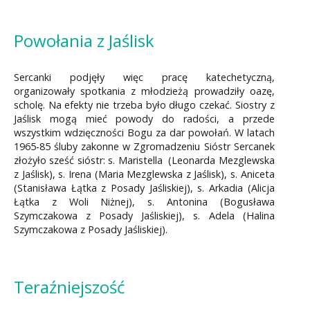
Powołania z Jaślisk
Sercanki podjęły więc pracę katechetyczną,
organizowały spotkania z młodzieżą prowadziły oazę,
scholę. Na efekty nie trzeba było długo czekać. Siostry z
Jaślisk mogą mieć powody do radości, a przede
wszystkim wdzięczności Bogu za dar powołań. W latach
1965-85 śluby zakonne w Zgromadzeniu Sióstr Sercanek
złożyło sześć sióstr: s. Maristella (Leonarda Mezglewska
z Jaślisk), s. Irena (Maria Mezglewska z Jaślisk), s. Aniceta
(Stanisława Łątka z Posady Jaśliskiej), s. Arkadia (Alicja
Łątka z Woli Niżnej), s. Antonina (Bogusława
Szymczakowa z Posady Jaśliskiej), s. Adela (Halina
Szymczakowa z Posady Jaśliskiej).
Teraźniejszość