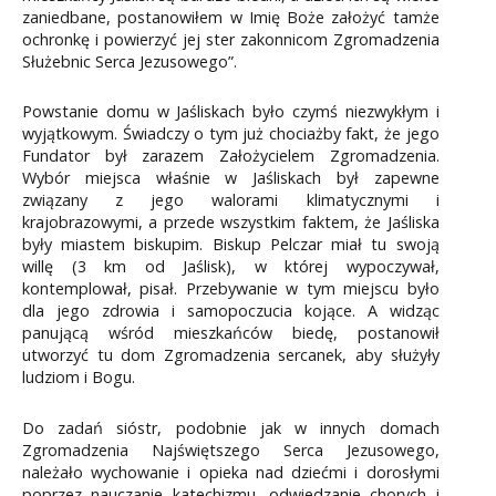
zaniedbane, postanowiłem w Imię Boże założyć tamże
ochronkę i powierzyć jej ster zakonnicom Zgromadzenia
Służebnic Serca Jezusowego”.
Powstanie domu w Jaśliskach było czymś niezwykłym i
wyjątkowym. Świadczy o tym już chociażby fakt, że jego
Fundator był zarazem Założycielem Zgromadzenia.
Wybór miejsca właśnie w Jaśliskach był zapewne
związany z jego walorami klimatycznymi i
krajobrazowymi, a przede wszystkim faktem, że Jaśliska
były miastem biskupim. Biskup Pelczar miał tu swoją
willę (3 km od Jaślisk), w której wypoczywał,
kontemplował, pisał. Przebywanie w tym miejscu było
dla jego zdrowia i samopoczucia kojące. A widząc
panującą wśród mieszkańców biedę, postanowił
utworzyć tu dom Zgromadzenia sercanek, aby służyły
ludziom i Bogu.
Do zadań sióstr, podobnie jak w innych domach
Zgromadzenia Najświętszego Serca Jezusowego,
należało wychowanie i opieka nad dziećmi i dorosłymi
poprzez nauczanie katechizmu, odwiedzanie chorych i