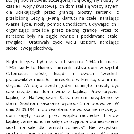
kto jej potrzebował. Szczególną rolę odegrały siostry w
czasie II wojny światowej. Ich dom stał się wtedy azylem
dla uciekających przez granicę. Siostry sercanki, z
przełożoną Cecylią (Marią Klamut) na czele, narażając
własne życie, niosły pomoc uchodźcom, ukrywając ich i
organizując przejście przez zieloną granicę. Przez to
narażone były na ciągłe rewizje i poddawane stałej
inwigilacji. Uratowały życie wielu ludziom, narażając
siebie i swoją placówkę.
Najtrudniejszy był okres od sierpnia 1944 do marca
1945, kiedy to Niemcy zamienili jaśliski dom w szpital.
Czternaście sióstr, ksiądz i dwóch świeckich
pracowników musiało zamieszkać w kurniku, stajni i na
strychu. „W ciągu trzech godzin usunięte musiały być
całe urządzenia domu wraz z kaplicą. Prowizoryczną
kaplicę z Najświętszym Sakramentem urządzono w
stajni. Siostrom zakazano wychodzić na podwórze. W
dniu 23.09.1944 r. po wycofaniu się wojska niemieckiego,
dom zajęty został przez wojsko radzieckie. I znów
kaplicę zamieniono na salę operacyjną, a pomieszczenia
sióstr na sale dla rannych żołnierzy”. Nie wszystkim
siostrom dane było przeżyć te ciężkie czasy. W czasie