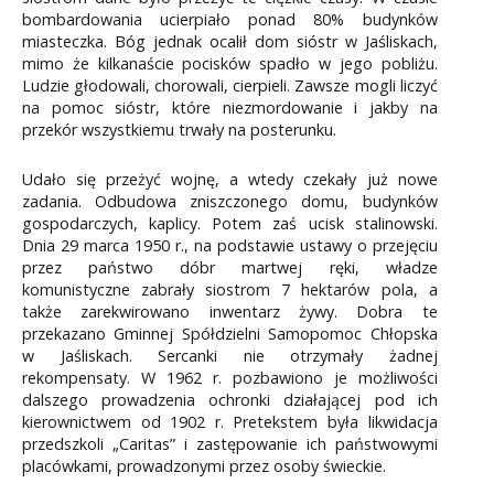
bombardowania ucierpiało ponad 80% budynków
miasteczka. Bóg jednak ocalił dom sióstr w Jaśliskach,
mimo że kilkanaście pocisków spadło w jego pobliżu.
Ludzie głodowali, chorowali, cierpieli. Zawsze mogli liczyć
na pomoc sióstr, które niezmordowanie i jakby na
przekór wszystkiemu trwały na posterunku.
Udało się przeżyć wojnę, a wtedy czekały już nowe
zadania. Odbudowa zniszczonego domu, budynków
gospodarczych, kaplicy. Potem zaś ucisk stalinowski.
Dnia 29 marca 1950 r., na podstawie ustawy o przejęciu
przez państwo dóbr martwej ręki, władze
komunistyczne zabrały siostrom 7 hektarów pola, a
także zarekwirowano inwentarz żywy. Dobra te
przekazano Gminnej Spółdzielni Samopomoc Chłopska
w Jaśliskach. Sercanki nie otrzymały żadnej
rekompensaty. W 1962 r. pozbawiono je możliwości
dalszego prowadzenia ochronki działającej pod ich
kierownictwem od 1902 r. Pretekstem była likwidacja
przedszkoli „Caritas” i zastępowanie ich państwowymi
placówkami, prowadzonymi przez osoby świeckie.