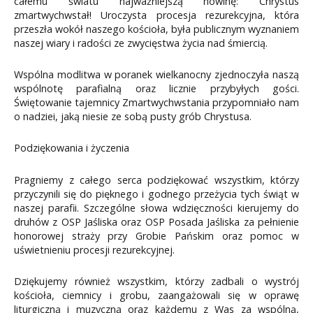
całemu światu najważniejszą nowinę: Chrystus
zmartwychwstał! Uroczysta procesja rezurekcyjna, która
przeszła wokół naszego kościoła, była publicznym wyznaniem
naszej wiary i radości ze zwycięstwa życia nad śmiercią.
Wspólna modlitwa w poranek wielkanocny zjednoczyła naszą
wspólnotę parafialną oraz licznie przybyłych gości.
Świętowanie tajemnicy Zmartwychwstania przypomniało nam
o nadziei, jaką niesie ze sobą pusty grób Chrystusa.
Podziękowania i życzenia
Pragniemy z całego serca podziękować wszystkim, którzy
przyczynili się do pięknego i godnego przeżycia tych świąt w
naszej parafii. Szczególne słowa wdzięczności kierujemy do
druhów z OSP Jaśliska oraz OSP Posada Jaśliska za pełnienie
honorowej straży przy Grobie Pańskim oraz pomoc w
uświetnieniu procesji rezurekcyjnej.
Dziękujemy również wszystkim, którzy zadbali o wystrój
kościoła, ciemnicy i grobu, zaangażowali się w oprawę
liturgiczną i muzyczną oraz każdemu z Was za wspólną,